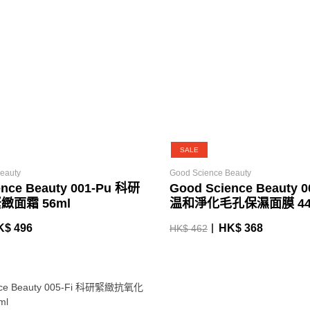
SALE
eauty
Good Science Beauty
ence Beauty 001-Pu 科研
Good Science Beauty 
面霜 56ml
温和淨化毛孔保濕面膜 44
K$ 496
HK$ 368
HK$ 462