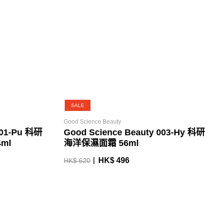
SALE
Good Science Beauty
001-Pu 科研
Good Science Beauty 003-Hy 科研
ml
海洋保濕面霜 56ml
HK$ 496
HK$ 620