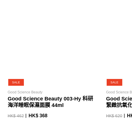
SALE
SALE
Good Science Beauty
Good Science B
Good Science Beauty 003-Hy 科研
Good Scie
海洋睡眠保濕面膜 44ml
緊緻抗氧化
HK$ 368
H
HK$ 462
HK$ 620