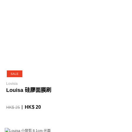
SALE
Lovisia
Louisa 硅膠面膜刷
HK$ 20
HK$ 25