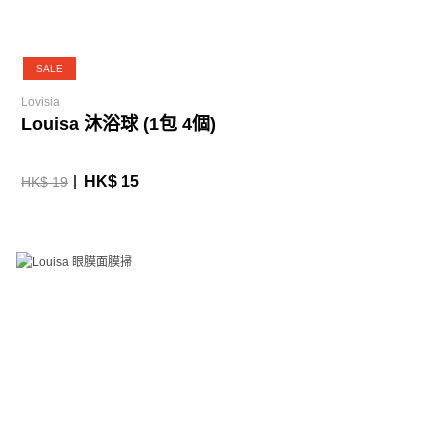
SALE
Lovisia
Louisa 沐浴球 (1包 4個)
HK$ 15
HK$ 19