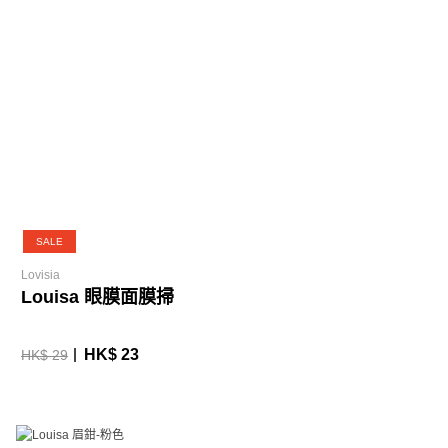
SALE
Lovisia
Louisa 眼膜面膜掃
HK$ 23
HK$ 29