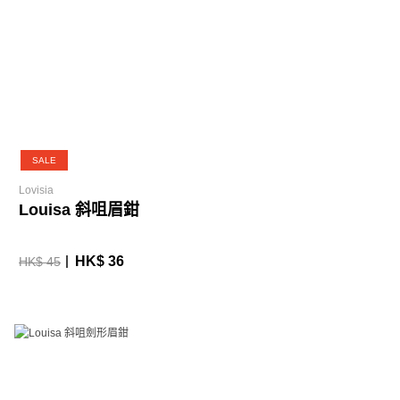
SALE
Lovisia
Louisa 斜咀眉鉗
HK$ 36
HK$ 45