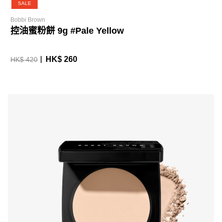
SALE
Bobbi Brown
控油蜜粉餅 9g #Pale Yellow
HK$ 260
HK$ 420