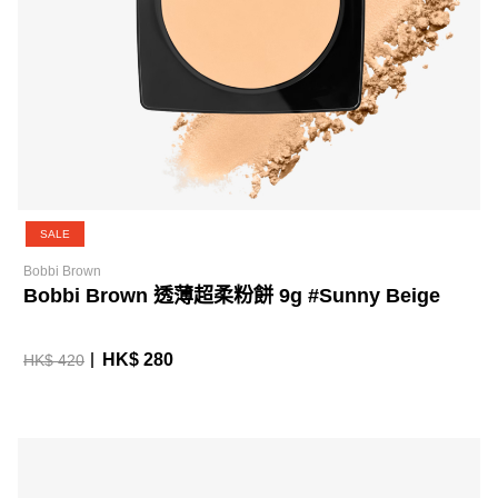
SALE
Bobbi Brown
Bobbi Brown 透薄超柔粉餅 9g #Sunny Beige
HK$ 280
HK$ 420