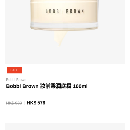
SALE
Bobbi Brown
Bobbi Brown 妝前柔潤底霜 100ml
HK$ 578
HK$ 980