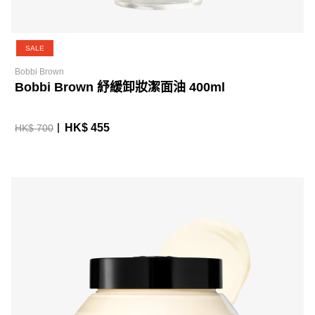
SALE
Bobbi Brown
Bobbi Brown 紓緩卸妝潔面油 400ml
HK$ 455
HK$ 700