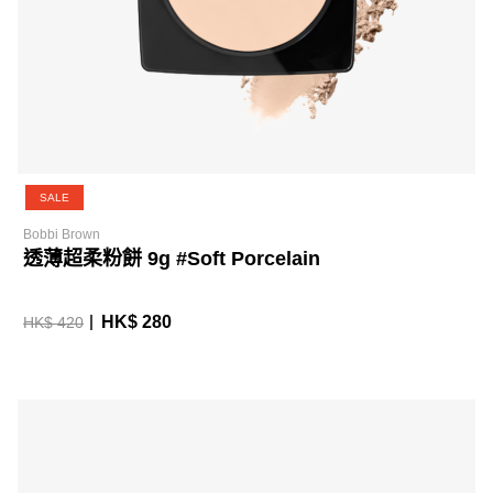
SALE
Bobbi Brown
透薄超柔粉餅 9g #Soft Porcelain
HK$ 280
HK$ 420