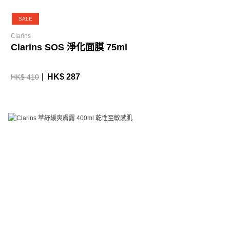
SALE
Clarins
Clarins SOS 淨化面膜 75ml
HK$ 287
HK$ 410