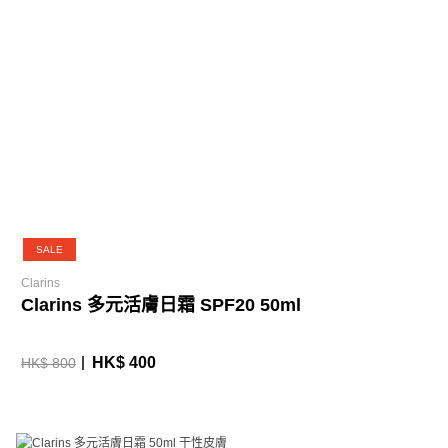
SALE
Clarins
Clarins 多元活膚日霜 SPF20 50ml
HK$ 400
HK$ 800