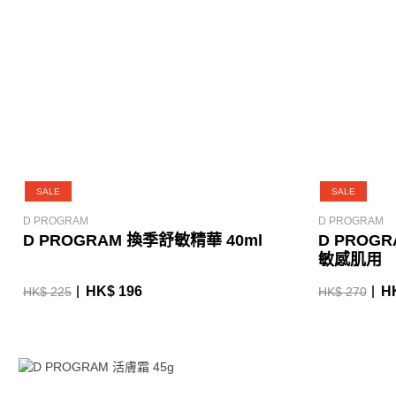
SALE
SALE
D PROGRAM
D PROGRAM
D PROGRAM 換季舒敏精華 40ml
D PROG
敏感肌用
HK$ 196
H
HK$ 225
HK$ 270