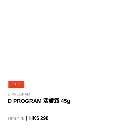
SALE
D PROGRAM
D PROGRAM 活膚霜 45g
HK$ 298
HK$ 425