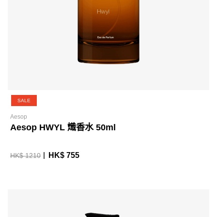
SALE
Aesop
Aesop HWYL 熾香水 50ml
HK$ 755
HK$ 1210