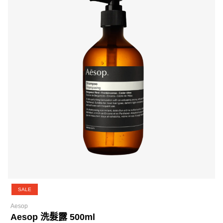
SALE
Aesop
Aesop 洗髮露 500ml