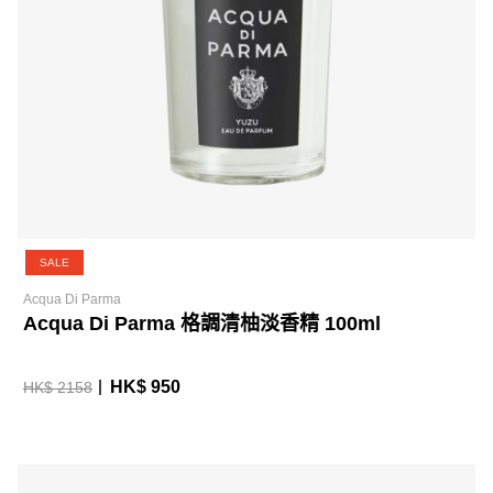
SALE
Acqua Di Parma
Acqua Di Parma 格調清柚淡香精 100ml
HK$ 950
HK$ 2158