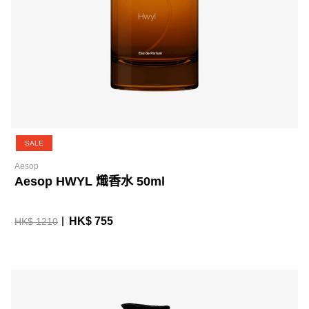
SALE
Aesop
Aesop HWYL 熾香水 50ml
HK$ 755
HK$ 1210