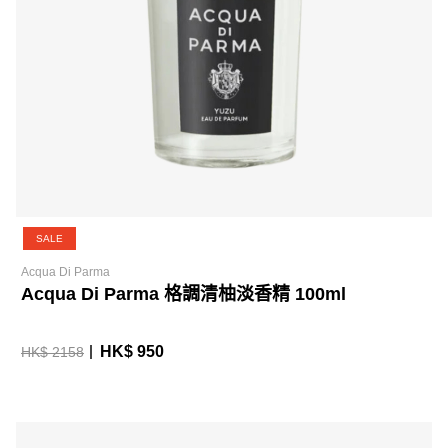
SALE
Acqua Di Parma
Acqua Di Parma 格調清柚淡香精 100ml
HK$ 950
HK$ 2158