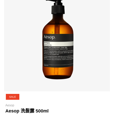
SALE
Aesop
Aesop 洗髮露 500ml