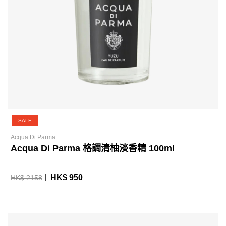
SALE
Acqua Di Parma
Acqua Di Parma 格調清柚淡香精 100ml
HK$ 950
HK$ 2158