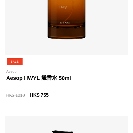
SALE
Aesop
Aesop HWYL 熾香水 50ml
HK$ 755
HK$ 1210