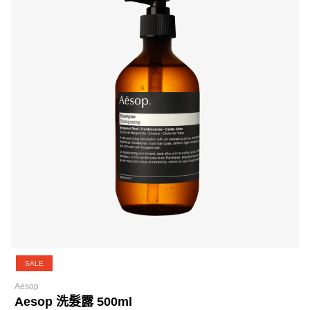
SALE
Aesop
Aesop 洗髮露 500ml